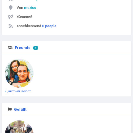
Von
mexico
Женский
anschliessend
0 people
Freunde
1
Дмитрий Чеботарёв
Gefällt