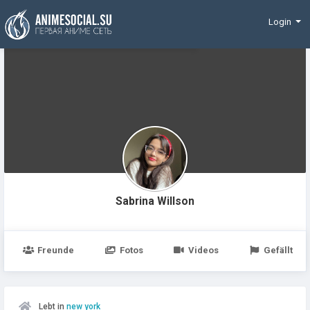
Finanzierung
Login
Sabrina Willson
Freunde
Fotos
Videos
Gefällt
Lebt in
new york