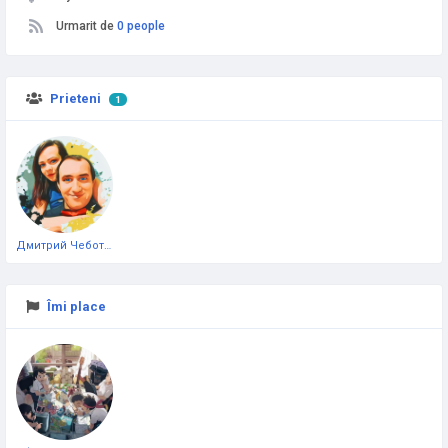
Urmarit de
0 people
Prieteni
1
Дмитрий Чеботарёв
Îmi place