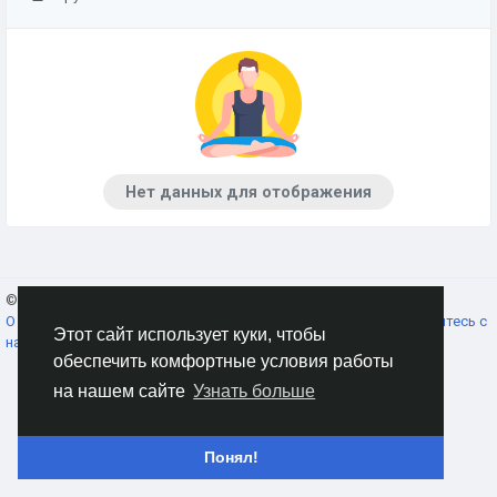
Нет данных для отображения
© 2026 AnimeSocial.SU - Первая аниме сеть!
Russian
О нас
Условия использования
Конфиденциальность
Свяжитесь с
Этот сайт использует куки, чтобы
нами
Каталог
обеспечить комфортные условия работы
на нашем сайте
Узнать больше
Понял!