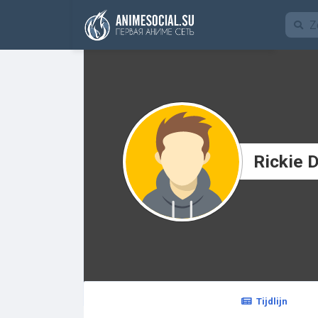
Funding
Rickie D
Tijdlijn