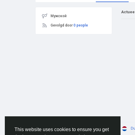
Actuee
Мужской
Gevolgd door
0 people
© 2026 AnimeSocial.SU - Первая аниме сеть!
Du
This website uses cookies to ensure you get