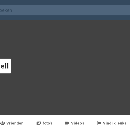
ell
Vrienden
foto's
Video’s
Vind ik leuks