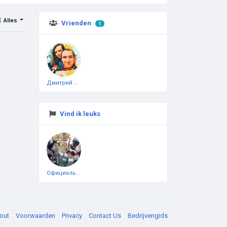
Alles
Vrienden
1
Дмитрий Чеботарёв
Vind ik leuks
Официальная тестовая страница
out
Voorwaarden
Privacy
Contact Us
Bedrijvengids