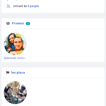
Urmarit de
0 people
Prieteni
1
Дмитрий Чеботарёв
Îmi place