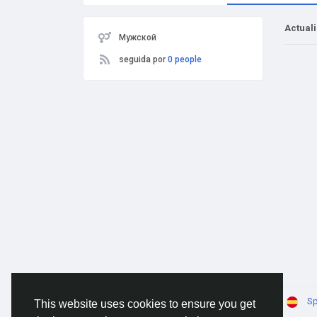
Actual
Мужской
seguida por
0 people
© 2026 AnimeSocial.SU - Первая аниме сеть!
Sp
This website uses cookies to ensure you get