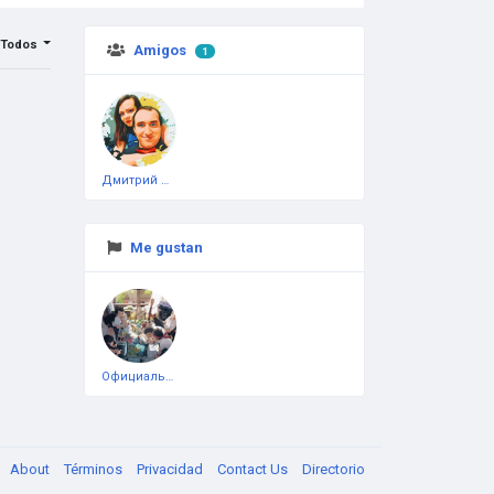
Todos
Amigos
1
Дмитрий Чеботарёв
Me gustan
Официальная тестовая страница
About
Términos
Privacidad
Contact Us
Directorio