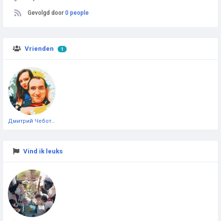
Gevolgd door
0 people
Vrienden
1
Дмитрий Чеботарёв
Vind ik leuks