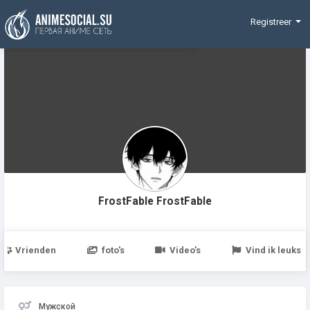
Funding
Registreer
FrostFable FrostFable
Vrienden
foto's
Video’s
Vind ik leuks
Мужской