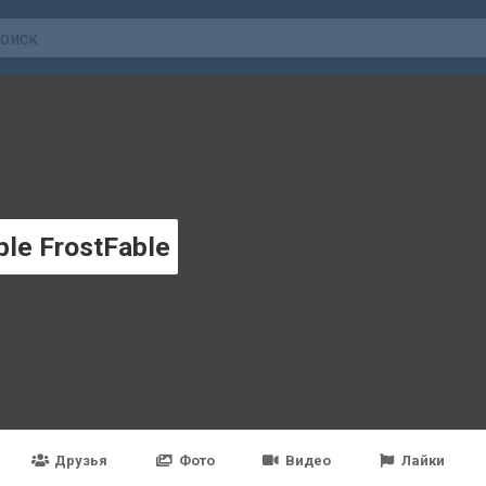
ble FrostFable
Друзья
Фото
Видео
Лайки