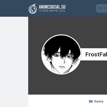
Funding
FrostFa
Лента