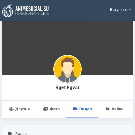
Funding
Вступить
Rget Fgvsr
Друзья
Фото
Видео
Лайки
Видео