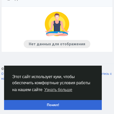
Нет данных для отображения
© 2026 AnimeSocial.SU - Первая аниме сеть!
Russian
О нас
Условия использования
Конфиденциальность
Свяжитесь с
Этот сайт использует куки, чтобы
нами
Каталог
обеспечить комфортные условия работы
на нашем сайте
Узнать больше
Понял!