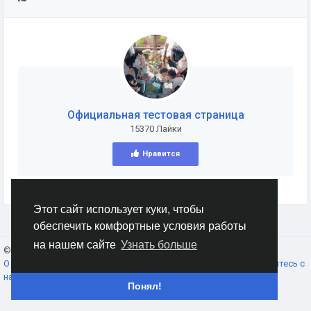
Официальная тестовая страница
15370 Лайки
Нравится
Этот сайт использует куки, чтобы
обеспечить комфортные условия работы
на нашем сайте
Узнать больше
© 2026 AnimeSocial.SU - Первая аниме сеть!
Russian
О нас
Условия использования
Конфиденциальность
Свяжитесь с
нами
Каталог
Понял!