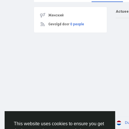
Actuee
Женский
Gevolgd door
0 people
© 2026 AnimeSocial.SU - Первая аниме сеть!
Du
This website uses cookies to ensure you get