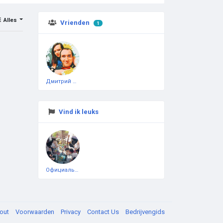
Alles
Vrienden
1
Дмитрий Чеботарёв
Vind ik leuks
Официальная тестовая страница
out
Voorwaarden
Privacy
Contact Us
Bedrijvengids