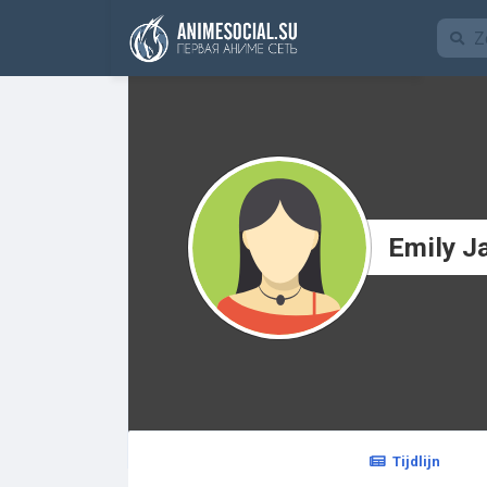
Funding
Emily J
Tijdlijn