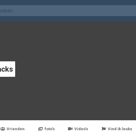
acks
Vrienden
foto's
Video’s
Vind ik leuks