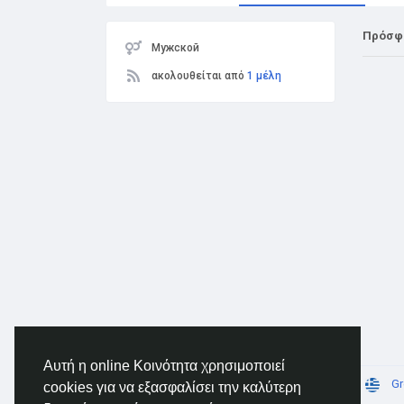
Πρόσφ
Мужской
ακολουθείται από
1 μέλη
Αυτή η online Κοινότητα χρησιμοποιεί
© 2026 AnimeSocial.SU - Первая аниме сеть!
Gr
cookies για να εξασφαλίσει την καλύτερη