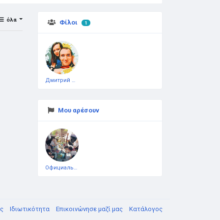
όλα
Φίλοι
1
Дмитрий Чеботарёв
Μου αρέσουν
Официальная тестовая страница
υς
Ιδιωτικότητα
Επικοινώνησε μαζί μας
Κατάλογος