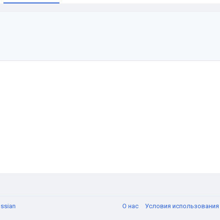
и
ssian
О нас
Условия использовани