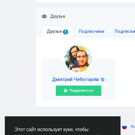
Друзья
Друзья
Подписчики
Подписк
1
Дмитрий Чеботарёв
Подружиться
© 2026 AnimeSocial.SU - Первая аниме сеть!
Ru
Этот сайт использует куки, чтобы