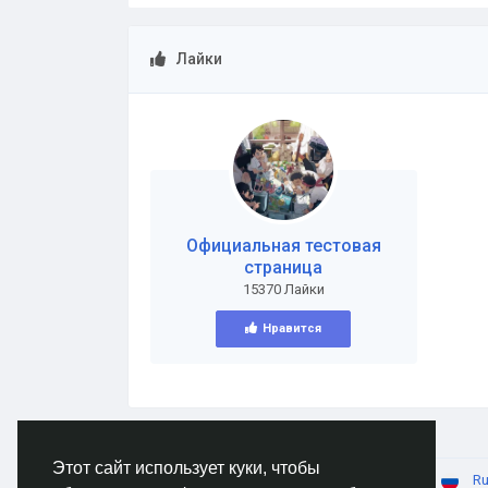
Лайки
Официальная тестовая
страница
15370 Лайки
Нравится
Этот сайт использует куки, чтобы
© 2026 AnimeSocial.SU - Первая аниме сеть!
Ru