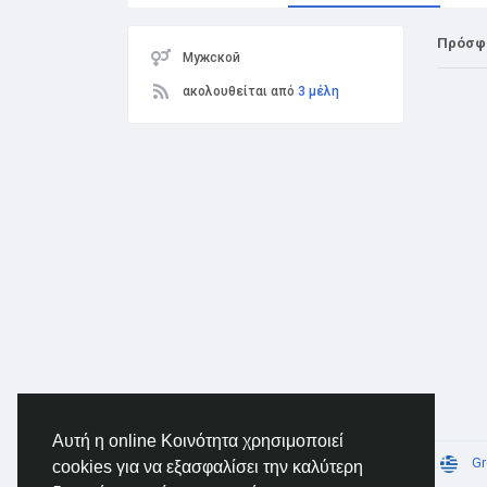
Πρόσφ
Мужской
ακολουθείται από
3 μέλη
Αυτή η online Κοινότητα χρησιμοποιεί
© 2026 AnimeSocial.SU - Первая аниме сеть!
Gr
cookies για να εξασφαλίσει την καλύτερη