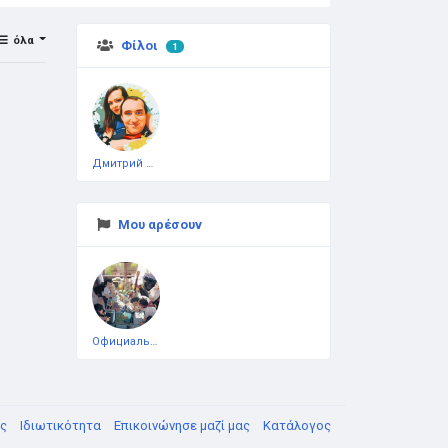
όλα
Φίλοι
1
Дмитрий Чеботарёв
Μου αρέσουν
Официальная тестовая страница
υς
Ιδιωτικότητα
Επικοινώνησε μαζί μας
Κατάλογος