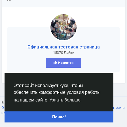
Официальная тестовая страница
15370 Лайки
Нравится
Этот сайт использует куки, чтобы
обеспечить комфортные условия работы
на нашем сайте
Узнать больше
© 2026 AnimeSocial.SU - Первая аниме сеть!
Russian
О нас
Условия использования
Конфиденциальность
Свяжитесь с
нами
Каталог
Понял!