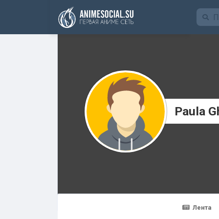
Funding
Paula G
Лента