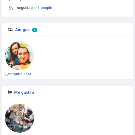
seguida por
1 people
Amigos
1
Дмитрий Чеботарёв
Me gustan