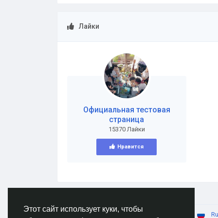
Лайки
Официальная тестовая
страница
15370 Лайки
Нравится
Этот сайт использует куки, чтобы
© 2026 AnimeSocial.SU - Первая аниме сеть!
Ru