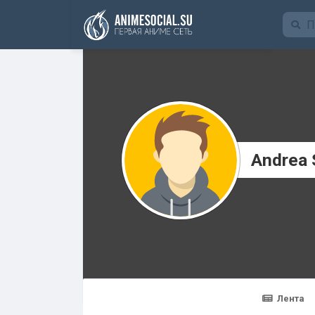
Funding
Andrea 
Лента