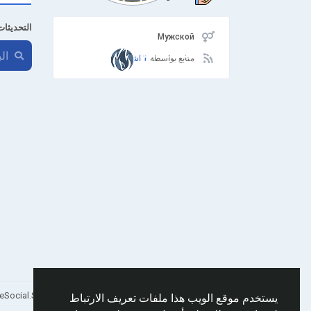
التحديثات
Мужской
متابع بواسطة
1 اشخاص
Arabic
© 2026 AnimeSocial.SU - Первая аниме сеть!
يستخدم موقع الويب هذا ملفات تعريف الارتباط