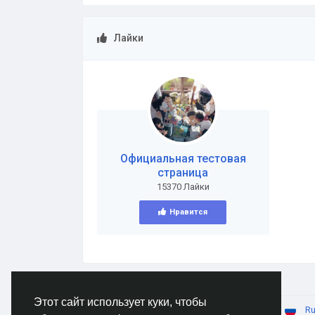
Лайки
Официальная тестовая
страница
15370 Лайки
Нравится
Этот сайт использует куки, чтобы
© 2026 AnimeSocial.SU - Первая аниме сеть!
Ru