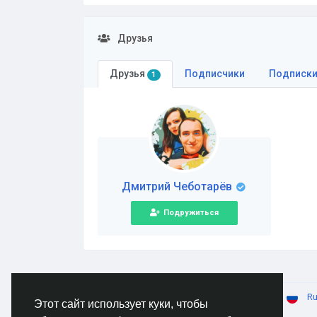
Друзья
Друзья
Подписчики
Подписк
1
Дмитрий Чеботарёв
Подружиться
© 2026 AnimeSocial.SU - Первая аниме сеть!
Ru
Этот сайт использует куки, чтобы