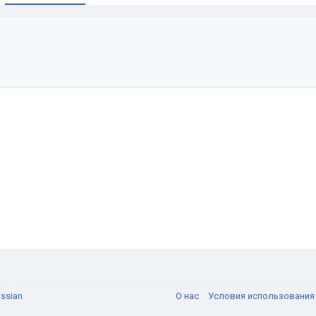
и
ssian
О нас
Условия использовани