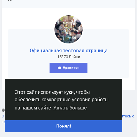
Официальная тестовая страница
15370 Лайки
Нравится
Этот сайт использует куки, чтобы
обеспечить комфортные условия работы
на нашем сайте
Узнать больше
© 2026 AnimeSocial.SU - Первая аниме сеть!
Russian
О нас
Условия использования
Конфиденциальность
Свяжитесь с
нами
Каталог
Понял!