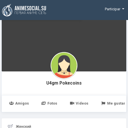
Funding
Participar
U4gm Pokecoins
Amigos
Fotos
Videos
Me gustan
Женский