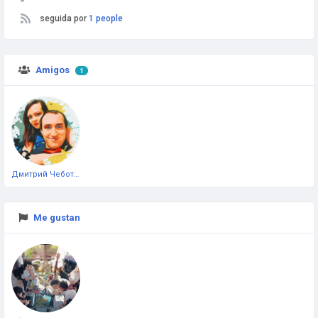
seguida por
1 people
Amigos
1
Дмитрий Чеботарёв
Me gustan