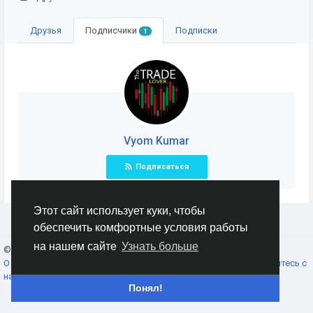
Друзья
Подписчики
Подписки
1
Vyom Kumar
Подписаться
Этот сайт использует куки, чтобы
обеспечить комфортные условия работы
на нашем сайте
Узнать больше
© 2026 AnimeSocial.SU - Первая аниме сеть!
Russian
О нас
Условия использования
Конфиденциальность
Свяжитесь с
нами
Каталог
Понял!