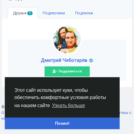
Друзья
Подписчики
Подписки
1
Дмитрий Чеботарёв
Подружиться
Этот сайт использует куки, чтобы
обеспечить комфортные условия работы
на нашем сайте
Узнать больше
© 2026 AnimeSocial.SU - Первая аниме сеть!
Russian
О нас
Условия использования
Конфиденциальность
Свяжитесь с
нами
Каталог
Понял!