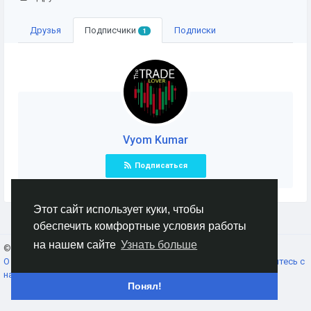
Друзья
Подписчики
Подписки
1
Vyom Kumar
Подписаться
Этот сайт использует куки, чтобы
обеспечить комфортные условия работы
на нашем сайте
Узнать больше
© 2026 AnimeSocial.SU - Первая аниме сеть!
Russian
О нас
Условия использования
Конфиденциальность
Свяжитесь с
нами
Каталог
Понял!