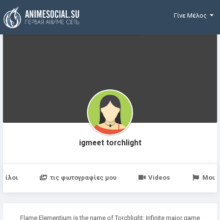
Χρηματοδότηση
Γίνε Μέλος
igmeet torchlight
Φίλοι
τις φωτογραφίες μου
Videos
Μου 
Flame Elementium is the name of Torchlight: Infinite major game