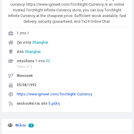
currency. https://www.igmeet.com/Torchlight-Currency is an online
trusted Torchlight Infinite Currency store, you can buy Torchlight
Infinite Currency at the cheapest price. Sufficient stock available, fast
delivery, security guaranteed, and 7x24 Online Chat.
1 στο
1
ζει στην
Shanghai
Από
Shanghai
σπούδασε 1 στο
32
Class of 2
Женский
05/08/1992
https://www.igmeet.com/Torchlight-Currency
ακολουθείται από
5 μέλη
Φίλοι
1