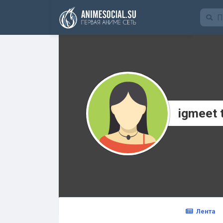
Funding
igmeet 
Лента