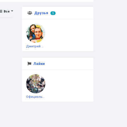
Все
Друзья
1
Дмитрий Чеботарёв
Лайки
Официальная тестовая страница