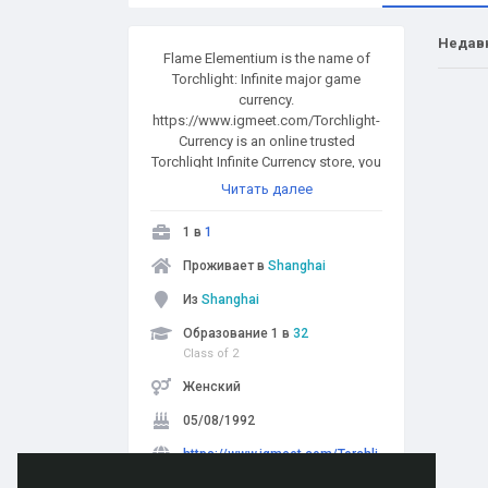
Недав
Flame Elementium is the name of
Torchlight: Infinite major game
currency.
https://www.igmeet.com/Torchlight-
Currency is an online trusted
Torchlight Infinite Currency store, you
can buy Torchlight Infinite Currency at
Читать далее
the cheapest price. Sufficient stock
available, fast delivery, security
1 в
1
guaranteed, and 7x24 Online Chat.
Проживает в
Shanghai
Из
Shanghai
Образование 1 в
32
Class of 2
Женский
05/08/1992
https://www.igmeet.com/Torchli
ght-Currency