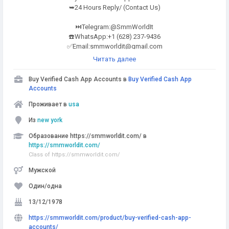
➥24 Hours Reply/ (Contact Us)
⏭️Telegram:@SmmWorldIt
☎️WhatsApp:+1 (628) 237-9436
✅Email:
smmworldit@gmail.com
Читать далее
https://smmworldit.com/product/buy-verified-cash-app-accounts/
Buy Verified Cash App Accounts в
Buy Verified Cash App
⭐✔➤✅ Cash App is a mobile payment service developed by Square,
Accounts
Inc. It allows users to send, receive, and store money Here are some
Проживает в
key aspects of a Cash App account:
usa
Из
new york
Образование https://smmworldit.com/ в
https://smmworldit.com/
Class of https://smmworldit.com/
Мужской
Один/одна
13/12/1978
https://smmworldit.com/product/buy-verified-cash-app-
accounts/