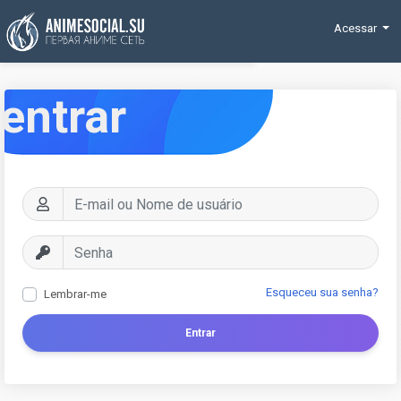
Funding
Acessar
entrar
Esqueceu sua senha?
Lembrar-me
Entrar