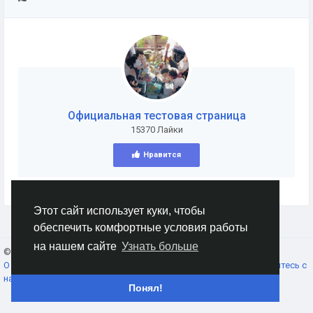
Официальная тестовая страница
15370 Лайки
Нравится
Этот сайт использует куки, чтобы
обеспечить комфортные условия работы
на нашем сайте
Узнать больше
© 2026 AnimeSocial.SU - Первая аниме сеть!
Russian
О нас
Условия использования
Конфиденциальность
Свяжитесь с
нами
Каталог
Понял!