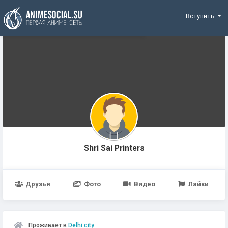
Funding
Вступить
Shri Sai Printers
Друзья
Фото
Видео
Лайки
Проживает в
Delhi city