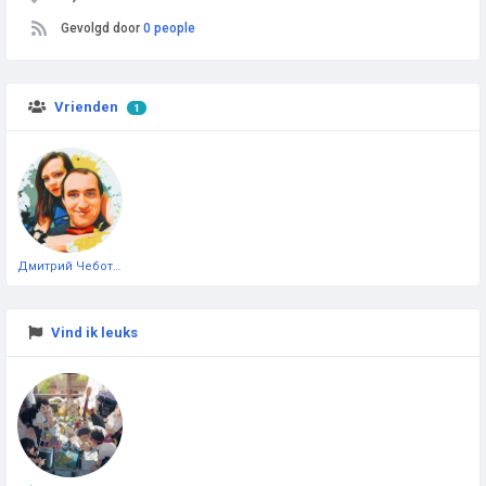
Gevolgd door
0 people
Vrienden
1
Дмитрий Чеботарёв
Vind ik leuks