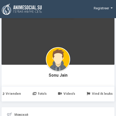
Funding
Registreer
Sonu Jain
Vrienden
foto's
Video’s
Vind ik leuks
Мужской