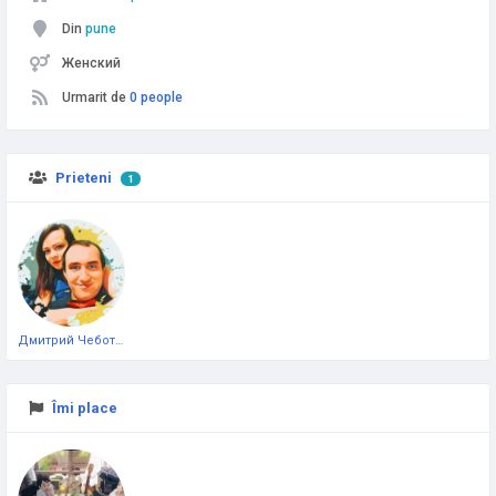
Din
pune
Женский
Urmarit de
0 people
Prieteni
1
Дмитрий Чеботарёв
Îmi place