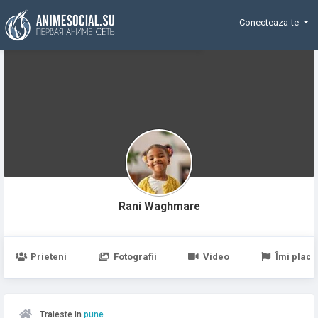
Funding
Conecteaza-te
Rani Waghmare
Prieteni
Fotografii
Video
Îmi place
Traieste in
pune