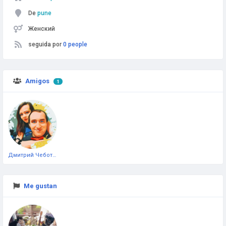
De
pune
Женский
seguida por
0 people
Amigos
1
Дмитрий Чеботарёв
Me gustan