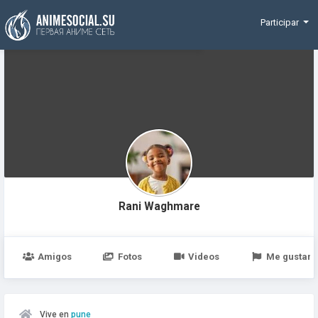
Funding
Participar
Rani Waghmare
Amigos
Fotos
Videos
Me gustan
Vive en
pune