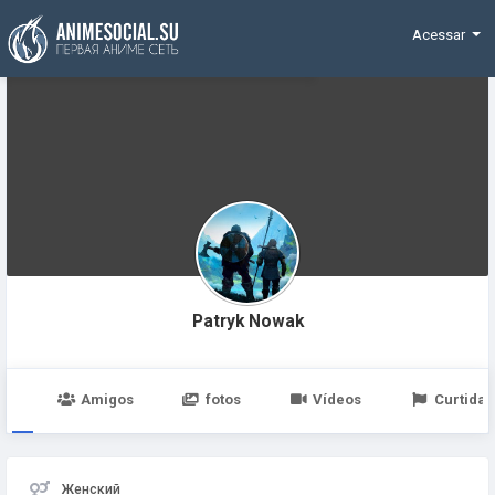
Funding
Acessar
Patryk Nowak
po
Amigos
fotos
Vídeos
Curtidas
Женский