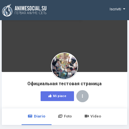
Funding
Iscriviti
Официальная тестовая страница
Mi piace
Diario
Foto
Video