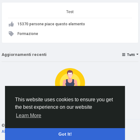
Test
15370 persone piace questo elemento
Formazione
Aggiornamenti recenti
Tutti
This website uses cookies to ensure you get
the best experience on our website
No data to show
Learn More
© 2026 AnimeSocial.SU - Первая аниме сеть!
Italiano
About
Termini e Condizioni
Privacy
Contattaci
Elenco
Got It!