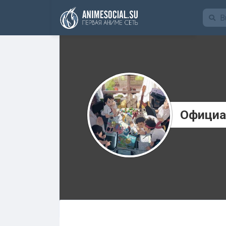
Funding
Официа