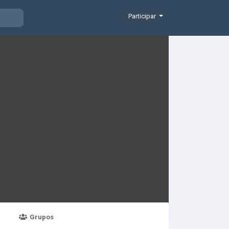
Participar
Grupos