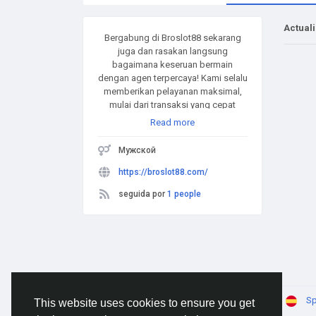
Actual
Bergabung di Broslot88 sekarang
juga dan rasakan langsung
bagaimana keseruan bermain
dengan agen terpercaya! Kami selalu
memberikan pelayanan maksimal,
mulai dari transaksi yang cepat
hingga customer service yang siap
Read more
membantu kapan saja. Jangan
sampai ketinggalan berbagai bonus
Мужской
dan hadiah menarik yang sudah
menanti! Bergabunglah dan raih
https://broslot88.com/
kemenanganmu sekarang juga!
seguida por
1 people
© 2026 AnimeSocial.SU - Первая аниме сеть!
Sp
This website uses cookies to ensure you get