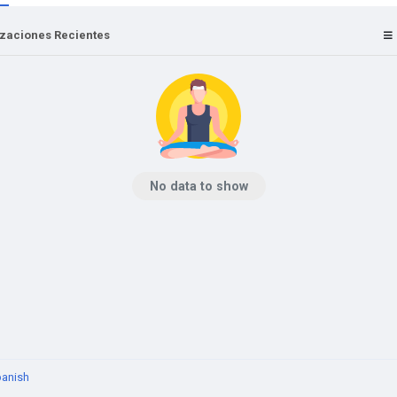
izaciones Recientes
No data to show
anish