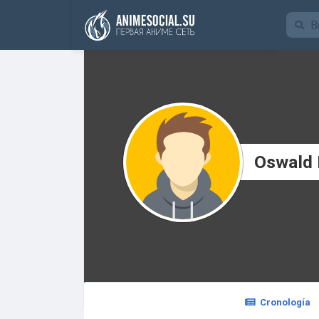
Funding
Oswald 
Cronología