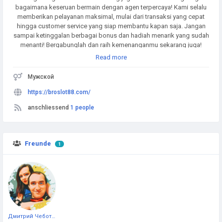
bagaimana keseruan bermain dengan agen terpercaya! Kami selalu
memberikan pelayanan maksimal, mulai dari transaksi yang cepat
hingga customer service yang siap membantu kapan saja. Jangan
sampai ketinggalan berbagai bonus dan hadiah menarik yang sudah
menanti! Bergabunglah dan raih kemenanganmu sekarang juga!
Read more
Мужской
https://broslot88.com/
anschliessend
1 people
Freunde
1
Дмитрий Чеботарёв