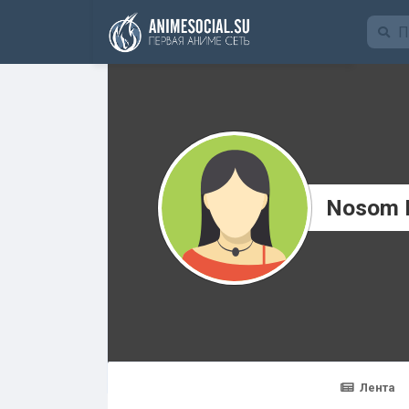
Funding
Nosom 
Лента