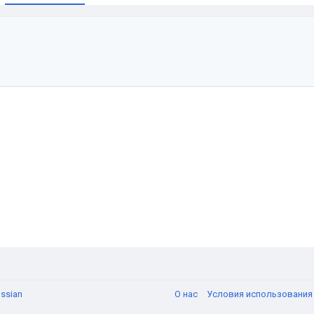
и
ssian
О нас
Условия использовани