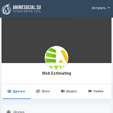
Funding
Вступить
Msb Estimating
Друзья
Фото
Видео
Лайки
Друзья