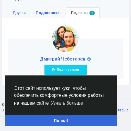
Друзья
Подписчики
Подписки
1
Дмитрий Чеботарёв
Подписаться
Этот сайт использует куки, чтобы
обеспечить комфортные условия работы
на нашем сайте
Узнать больше
© 2026 AnimeSocial.SU - Первая аниме сеть!
Russian
О нас
Условия использования
Конфиденциальность
Свяжитесь с
нами
Каталог
Понял!