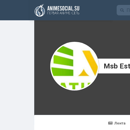
Funding
Msb Est
Лента