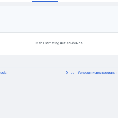
Msb Estimating нет альбомов
ssian
О нас
Условия использовани