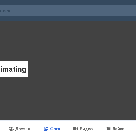
imating
Друзья
Фото
Видео
Лайки