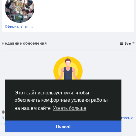
Официальная тестовая страница
Недавние обновления
Все
Этот сайт использует куки, чтобы
Нет данных для отображения
обеспечить комфортные условия работы
на нашем сайте
Узнать больше
© 2026 AnimeSocial.SU - Первая аниме сеть!
Russian
О нас
Условия использования
Конфиденциальность
Свяжитесь с
нами
Каталог
Понял!