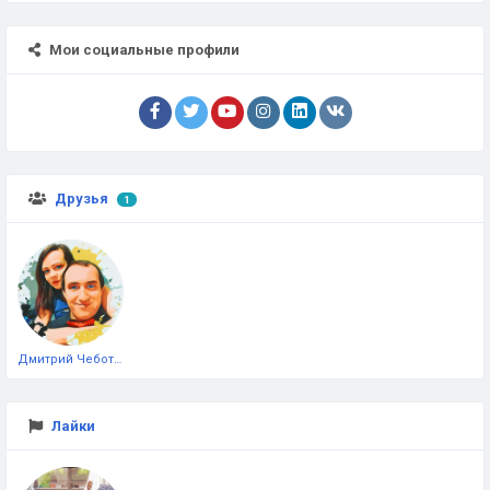
Мои социальные профили
Друзья
1
Дмитрий Чеботарёв
Лайки