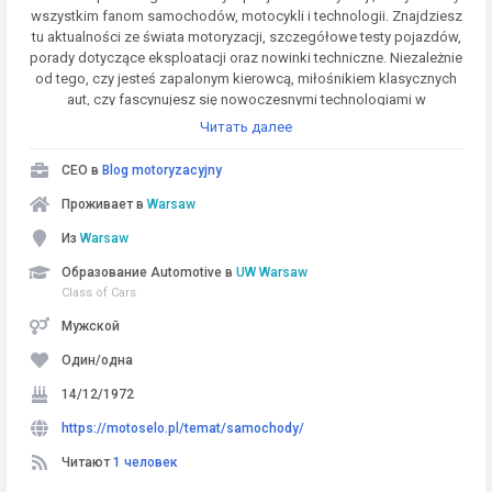
wszystkim fanom samochodów, motocykli i technologii. Znajdziesz
tu aktualności ze świata motoryzacji, szczegółowe testy pojazdów,
porady dotyczące eksploatacji oraz nowinki techniczne. Niezależnie
od tego, czy jesteś zapalonym kierowcą, miłośnikiem klasycznych
aut, czy fascynujesz się nowoczesnymi technologiami w
motoryzacji – Motoselo.pl dostarcza Ci wiedzy i inspiracji, abyś
Читать далее
mógł cieszyć się swoją pasją na najwyższym poziomie. Razem
przemierzamy drogi pełne adrenaliny i innowacji!
CEO в
Blog motoryzacyjny
Проживает в
Warsaw
Из
Warsaw
Образование Automotive в
UW Warsaw
Class of Cars
Мужской
Один/одна
14/12/1972
https://motoselo.pl/temat/samochody/
Читают
1 человек