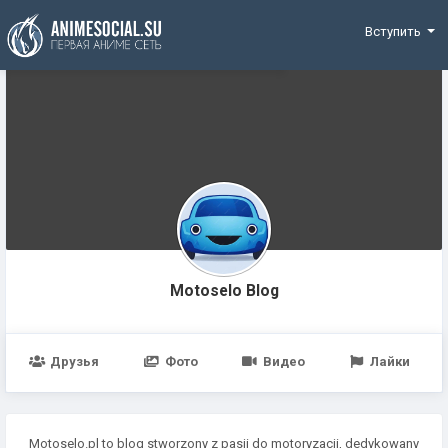
Funding
Вступить
Motoselo Blog
Друзья
Фото
Видео
Лайки
Motoselo.pl to blog stworzony z pasji do motoryzacji, dedykowany