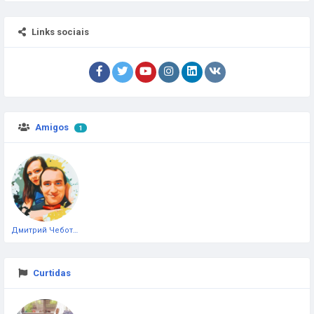
Links sociais
Amigos
1
Дмитрий Чеботарёв
Curtidas