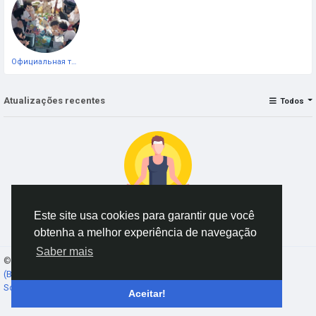
Официальная тестовая страница
Atualizações recentes
Todos
Este site usa cookies para garantir que você
Nenhum dado para exibir
obtenha a melhor experiência de navegação
Saber mais
© 2026 AnimeSocial.SU - Первая аниме сеть!
Portuguese
(Brazil)
Sobre
Termos
Privacidade
Fale conosco
Diretório
Aceitar!