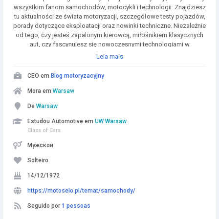
wszystkim fanom samochodów, motocykli i technologii. Znajdziesz
tu aktualności ze świata motoryzacji, szczegółowe testy pojazdów,
porady dotyczące eksploatacji oraz nowinki techniczne. Niezależnie
od tego, czy jesteś zapalonym kierowcą, miłośnikiem klasycznych
aut, czy fascynujesz się nowoczesnymi technologiami w
motoryzacji – Motoselo.pl dostarcza Ci wiedzy i inspiracji, abyś
Leia mais
mógł cieszyć się swoją pasją na najwyższym poziomie. Razem
przemierzamy drogi pełne adrenaliny i innowacji!
CEO em
Blog motoryzacyjny
Mora em
Warsaw
De
Warsaw
Estudou Automotive em
UW Warsaw
Class of Cars
Мужской
Solteiro
14/12/1972
https://motoselo.pl/temat/samochody/
Seguido por
1 pessoas