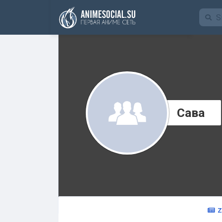
Funding
Сава
Z