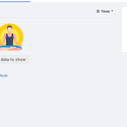
Tümü
 data to show
rkish