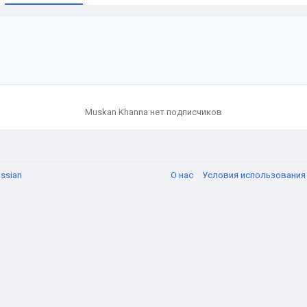
и
Muskan Khanna нет подписчиков
ssian
О нас
Условия использовани