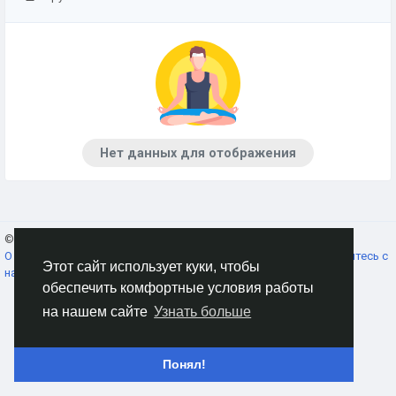
Нет данных для отображения
© 2026 AnimeSocial.SU - Первая аниме сеть!
Russian
О нас
Условия использования
Конфиденциальность
Свяжитесь с
Этот сайт использует куки, чтобы
нами
Каталог
обеспечить комфортные условия работы
на нашем сайте
Узнать больше
Понял!